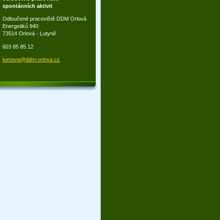
spontánních aktivit
Odloučené pracoviště DDM Orlová
Energetiků 940
73514 Orlová - Lutyně
603 85 85 12
tumova@d
dm-orlov
a.cz