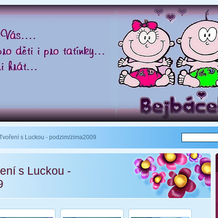
Tvoření s Luckou - podzim/zima2009
ření s Luckou -
9