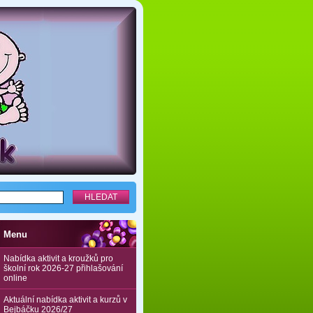
Menu
Nabídka aktivit a kroužků pro
školní rok 2026-27 přihlašování
online
Aktuální nabídka aktivit a kurzů v
Bejbáčku 2026/27