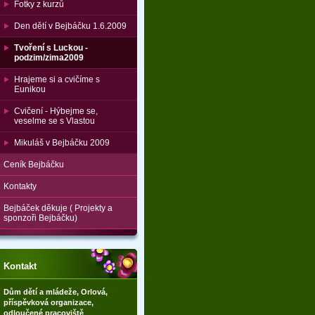
Fotky z kurzů
Den dětí v Bejbáčku 1.6.2009
Tvoření s Luckou -
podzim/zima2009
Hrajeme si a cvičíme s
Eunikou
Cvičení - Hýbejme se,
veselme se s Vlastou
Mikuláš v Bejbáčku 2009
Ceník Bejbáčku
Kontakty
Bejbáček děkuje ( Projekty a
sponzoři Bejbáčku)
Kontakt
Dům dětí a mládeže, Orlová,
příspěvková organizace,
odloučené pracoviště