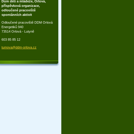
Dům dětí a mládeže, Orlová,
příspěvková organizace,
odloučené pracoviště
spontánních aktivit
Odloučené pracoviště DDM Orlová
Energetiků 940
73514 Orlová - Lutyně
603 85 85 12
tumova@d
dm-orlov
a.cz