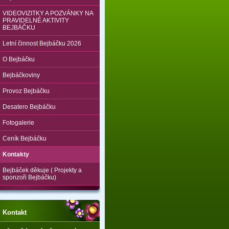
VIDEOVIZITKY A POZVÁNKY NA
PRAVIDELNÉ AKTIVITY
BEJBÁČKU
Letní činnost Bejbáčku 2026
O Bejbáčku
Bejbáčkoviny
Provoz Bejbáčku
Desatero Bejbáčku
Fotogalerie
Ceník Bejbáčku
Kontakty
Bejbáček děkuje ( Projekty a
sponzoři Bejbáčku)
Kontakt