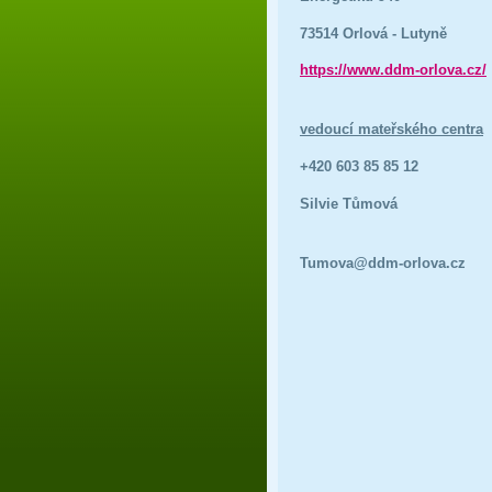
73514 Orlová - Lutyně
https://www.ddm-orlova.cz/
vedoucí mateřského centra
+420 603 85 85 12
Silvie Tůmová
Tumova@ddm-orlova.cz