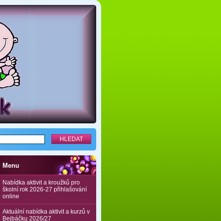
Menu
Nabídka aktivit a kroužků pro
školní rok 2026-27 přihlašování
online
Aktuální nabídka aktivit a kurzů v
Bejbáčku 2026/27