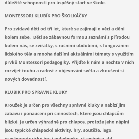
důležité schopnosti pro úspěšný start ve škole.
MONTESSORI KLUBÍK PRO ŠKOLKÁČKY
Pro zvídavé děti od tří let, které se zajímají o věci a dění
kolem sebe. Děti se zábavnou formou seznámí s přírodou
kolem nás, se zvířátky, s ročními obdobími, s fungováním
lidského těla a mnoha dalšími aktuálními tématy s využitím
prvků Montessori pedagogiky. Přijďte k nám a nechte v nich
rozvíjet touhu a radost z objevování světa a zkoušení si
nových dovedností.
KLUBÍK PRO SPRÁVNÉ KLUKY
Kroužek je určen pro všechny správné kluky a nabízí jim
zábavu i ponaučení při činnostech, které jsou chlapcům
blízké. Je určen výhradně pro chlapce, protože jeho náplní
jsou typické chlapecké aktivity, hry, soutěže, lego,
psychomotorické hry i pohybovky, stavebnice atd.