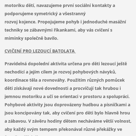
motoriku dětí, navazujeme první sociální kontakty a
podporujeme symetrický a všestranný
rozvoj kojence. Propojujeme pohyb i jednoduché masážní
techniky se zábavnými říkankami, aby vás cvičení s
miminky společně bavilo.
CVIČENÍ PRO LEZOUCÍ BATOLATA
Pravidelná dopolední aktivita určena pro děti lezoucí ještě
nechodící a jejím cílem je rozvoj pohybových návyků,
koordinace těla a rovnováhy. Použitím různých pomůcek
děti získávají nové dovednosti a procvičují tak hrubou i
jemnou motoriku a učí se orientaci v prostoru a spolupráci.
Pohybové aktivity jsou doprovázeny hudbou a písničkami a
jsou koncipovány tak, aby cvičení pro děti bylo hlavně hrou
a zábavou. V závěru hodiny dětem necháváme větší volnost,
aby každý svým tempem překonával různé překážky ve