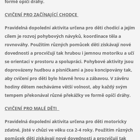
formě opičí dráhy.
CVIČENÍ PRO ZAČÍNAJÍCÍ CHODCE
Pravidelná dopolední aktivita určena pro děti chodící a jejím
cílem je rozvoj pohybových návyků, koordinace těla a
rovnováhy. Použitím různých pomůcek děti získávají nové
dovednosti a procvičují tak hrubou i jemnou motoriku a učí
se orientaci v prostoru a spolupráci. Pohybové aktivity jsou
doprovázeny hudbou a písničkami a jsou koncipovány tak,
aby cvičení pro děti bylo hlavně hrou a zábavou. V závěru
hodiny dětem necháváme větší volnost, aby každý svým
tempem překonával různé překážky ve formě opičí dráhy.
CVIČENÍ PRO MALÉ DĚTI
Pravidelná dopolední aktivita určena pro děti motoricky
zdatné, jisté v chůzi ve věku cca 2-4 roky. Použitím různých
pomůcek děti získávají nové dovednosti a procvičují tak