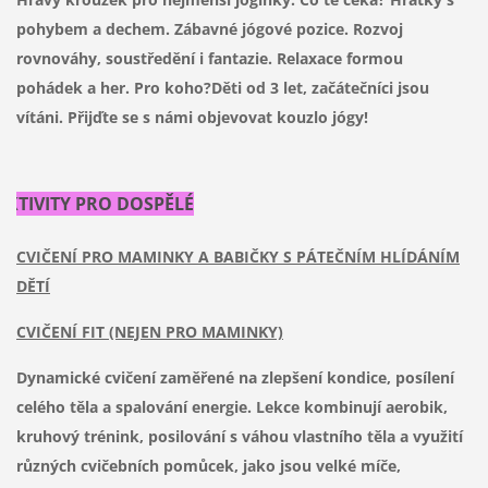
pohybem a dechem. Zábavné jógové pozice. Rozvoj
rovnováhy, soustředění i fantazie. Relaxace formou
pohádek a her. Pro koho?Děti od 3 let, začátečníci jsou
vítáni. Přijďte se s námi objevovat kouzlo jógy!
AKTIVITY PRO DOSPĚLÉ
CVIČENÍ PRO MAMINKY A BABIČKY S PÁTEČNÍM HLÍDÁNÍM
DĚTÍ
CVIČENÍ FIT (NEJEN PRO MAMINKY)
Dynamické cvičení zaměřené na zlepšení kondice, posílení
celého těla a spalování energie. Lekce kombinují aerobik,
kruhový trénink, posilování s váhou vlastního těla a využití
různých cvičebních pomůcek, jako jsou velké míče,