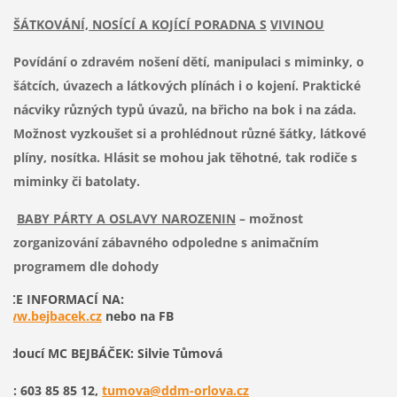
ŠÁTKOVÁNÍ, NOSÍCÍ A KOJÍCÍ PORADNA S
VIVINOU
Povídání o zdravém nošení dětí, manipulaci s miminky, o
šátcích, úvazech a látkových plínách i o kojení. Praktické
nácviky různých typů úvazů, na břicho na bok i na záda.
Možnost vyzkoušet si a prohlédnout různé šátky, látkové
plíny, nosítka. Hlásit se mohou jak těhotné, tak rodiče s
miminky či batolaty.
BABY PÁRTY A OSLAVY NAROZENIN
– možnost
zorganizování zábavného odpoledne s animačním
programem dle dohody
VÍCE INFORMACÍ NA:
www.bejbacek.cz
nebo na FB
Vedoucí MC BEJBÁČEK: Silvie Tůmová
Tel: 603 85 85 12,
tumova@ddm-orlova.cz