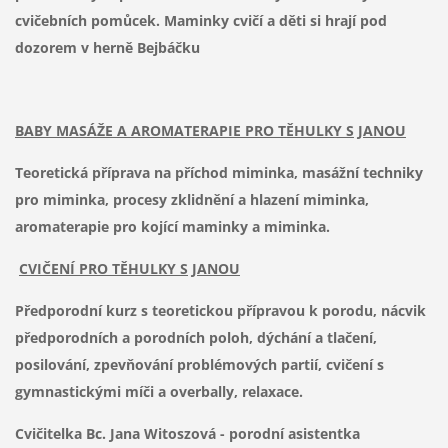
cvičebních pomůcek. Maminky cvičí a děti si hrají pod
dozorem v herně Bejbáčku
BABY MASÁŽE A AROMATERAPIE PRO TĚHULKY S
JANOU
Teoretická příprava na příchod miminka, masážní techniky
pro miminka, procesy zklidnění a hlazení miminka,
aromaterapie pro kojící maminky a miminka.
CVIČENÍ PRO TĚHULKY S
JANOU
Předporodní kurz s teoretickou přípravou k porodu, nácvik
předporodních a porodních poloh, dýchání a tlačení,
posilování, zpevňování problémových partií, cvičení s
gymnastickými míči a overbally, relaxace.
Cvičitelka Bc. Jana Witoszová - porodní asistentka