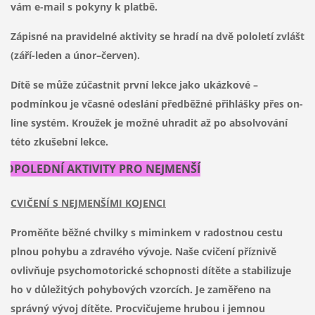
vám e-mail s pokyny k platbě.
Zápisné na pravidelné aktivity se hradí na dvě pololetí zvlášť
(září-leden a únor–červen).
Dítě se může zúčastnit první lekce jako ukázkové –
podmínkou je včasné odeslání předběžné přihlášky přes on-
line systém. Kroužek je možné uhradit až po absolvování
této zkušební lekce.
DOPOLEDNÍ AKTIVITY PRO NEJMENŠÍ
CVIČENÍ S NEJMENŠÍMI KOJENCI
Proměňte běžné chvilky s miminkem v radostnou cestu
plnou pohybu a zdravého vývoje. Naše cvičení příznivě
ovlivňuje psychomotorické schopnosti dítěte a stabilizuje
ho v důležitých pohybových vzorcích. Je zaměřeno na
správný vývoj dítěte. Procvičujeme hrubou i jemnou