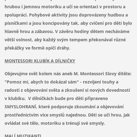
hrubou i jemnou motoriku a učí se orientaci v prostoru a
spolupráci. Pohybové aktivity jsou doprovázeny hudbou a
písničkami a jsou koncipovány tak, aby cvičení pro děti bylo
hlavně hrou a zábavou. V závěru hodiny dětem necháváme
větší volnost, aby každý svým tempem překonával různé
překážky ve formě opičí dráhy.
MONTESSORI KLUBÍK A DÍLNIČKY
Objevujme svět kolem nás aneb M. Montessori Slovy dítěte:
"Pomoz mi, abych to dokázal sám" - rozvíjení touhy a
radosti z objevování světa a zkoušení si nových dovedností
v klubíku. V dílničkách bude pro děti připraveno
SMYSLOHRANÍ, které podporuje zkoumání a objevování
prostřednictvím více smyslů najednou. Děti se učí hrou, jak
ovládat své tělo, motoriku a trénují své smysly.
MALÍ MUZIKANTI