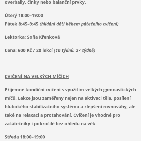
overbally, činky nebo balanční prvky.
Úterý 18:00–19:00
Pátek 8:45–9:45
(hlídání dětí během pátečního cvičení)
Lektorka: Soňa Křenková
Cena: 600 Kč / 20 lekcí
(10 týdnů, 2× týdně)
CVIČENÍ NA VELKÝCH MÍČÍCH
Příjemné kondiční cvičení s využitím velkých gymnastických
míčů. Lekce jsou zaměřeny nejen na aktivaci těla, posílení
hlubokého stabilizačního systému a zlepšení rovnováhy, ale
také na relaxaci a protahování. Cvičení je vhodné pro
začátečníky i pokročilé bez ohledu na věk.
Středa 18:00–19:00