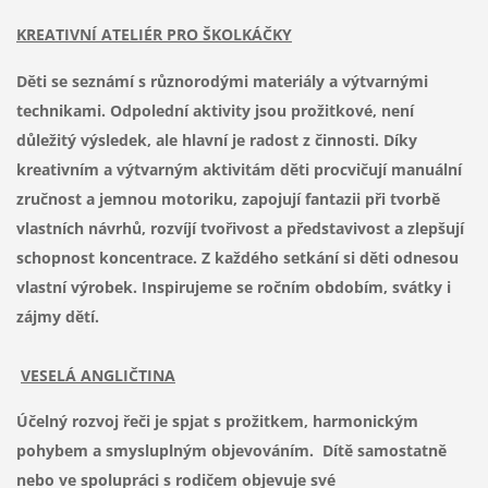
KREATIVNÍ ATELIÉR PRO ŠKOLKÁČKY
Děti se seznámí s různorodými materiály a výtvarnými
technikami. Odpolední aktivity jsou prožitkové, není
důležitý výsledek, ale hlavní je radost z činnosti. Díky
kreativním a výtvarným aktivitám děti procvičují manuální
zručnost a jemnou motoriku, zapojují fantazii při tvorbě
vlastních návrhů, rozvíjí tvořivost a představivost a zlepšují
schopnost koncentrace. Z každého setkání si děti odnesou
vlastní výrobek. Inspirujeme se ročním obdobím, svátky i
zájmy dětí.
VESELÁ ANGLIČTINA
Účelný rozvoj řeči je spjat s prožitkem, harmonickým
pohybem a smysluplným objevováním. Dítě samostatně
nebo ve spolupráci s rodičem objevuje své