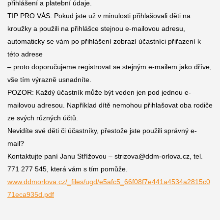
přihlášení a platební údaje.
TIP PRO VÁS: Pokud jste už v minulosti přihlašovali děti na
kroužky a použili na přihlášce stejnou e-mailovou adresu,
automaticky se vám po přihlášení zobrazí účastníci přiřazení k
této adrese
– proto doporučujeme registrovat se stejným e-mailem jako dříve,
vše tím výrazně usnadníte.
POZOR: Každý účastník může být veden jen pod jednou e-
mailovou adresou. Například dítě nemohou přihlašovat oba rodiče
ze svých různých účtů.
Nevidíte své děti či účastníky, přestože jste použili správný e-
mail?
Kontaktujte paní Janu Střížovou –
strizova@ddm-orlova.cz
, tel.
771 277 545, která vám s tím pomůže.
www.ddmorlova.cz/_files/ugd/e5afc5_66f08f7e441a4534a2815c0
71eca935d.pdf