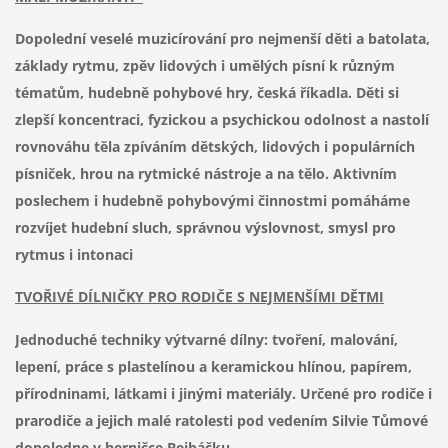
Dopolední veselé muzicírování pro nejmenší děti a batolata,
základy rytmu, zpěv lidových i umělých písní k různým
tématům, hudebně pohybové hry, česká říkadla. Děti si
zlepší koncentraci, fyzickou a psychickou odolnost a nastolí
rovnováhu těla zpíváním dětských, lidových i populárních
písniček, hrou na rytmické nástroje a na tělo. Aktivním
poslechem i hudebně pohybovými činnostmi pomáháme
rozvíjet hudební sluch, správnou výslovnost, smysl pro
rytmus i intonaci
TVOŘIVÉ
DÍLNIČKY PRO RODIČE S NEJMENŠÍMI DĚTMI
Jednoduché techniky výtvarné dílny: tvoření, malování,
lepení, práce s plastelínou a keramickou hlínou, papírem,
přírodninami, látkami i jinými materiály. Určené pro rodiče i
prarodiče a jejich malé ratolesti pod vedením Silvie Tůmové
dopoledne v herničce Bejbáčku