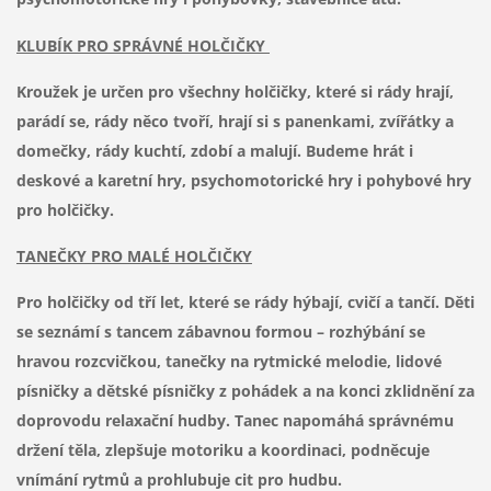
KLUBÍK PRO SPRÁVNÉ HOLČIČKY
Kroužek je určen pro všechny holčičky, které si rády hrají,
parádí se, rády něco tvoří, hrají si s panenkami, zvířátky a
domečky, rády kuchtí, zdobí a malují. Budeme hrát i
deskové a karetní hry, psychomotorické hry i pohybové hry
pro holčičky.
TANEČKY PRO MALÉ HOLČIČKY
Pro holčičky od tří let, které se rády hýbají, cvičí a tančí. Děti
se seznámí s tancem zábavnou formou – rozhýbání se
hravou rozcvičkou, tanečky na rytmické melodie, lidové
písničky a dětské písničky z pohádek a na konci zklidnění za
doprovodu relaxační hudby. Tanec napomáhá správnému
držení těla, zlepšuje motoriku a koordinaci, podněcuje
vnímání rytmů a prohlubuje cit pro hudbu.