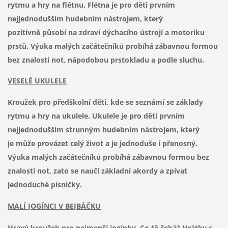
rytmu a hry na flétnu. Flétna je pro děti prvním
nejjednodušším hudebním nástrojem, který
pozitivně působí na zdraví dýchacího ústrojí a motoriku
prstů. Výuka malých začátečníků probíhá zábavnou formou
bez znalosti not, nápodobou prstokladu a podle sluchu.
VESELÉ UKULELE
Kroužek pro předškolní děti, kde se seznámí se základy
rytmu a hry na ukulele. Ukulele je pro děti prvním
nejjednodušším strunným hudebním nástrojem, který
je může provázet celý život a je jednoduše i přenosný.
Výuka malých začátečníků probíhá zábavnou formou bez
znalosti not, zato se naučí základní akordy a zpívat
jednoduché písničky.
MALÍ JOGÍNCI V BEJBÁČKU
Hravý kroužek pro nejmenší jogínky. Co tě čeká? Hrátky s