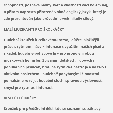
schopnosti, poznává reálný svět a vlastnosti věcí kolem něj,
a přitom naprosto přirozeně vnímá anglický jazyk, který je
zde prezentován jako průvodní prvek nikoliv cílový.
MALÍ MUZIKANTI PRO ŠKOLKÁČKY
Hudební kroužek k celkovému rozvoji dítěte, složitější
práce s rytmem, nácvik intonace s využitím našich písní a
říkadel, hudebně-pohybové hry pro propojení obou
mozkových hemisfér. Zpíváním dětských, lidových i
populárních písniček, hrou na rytmické nástroje a na tělo i
aktivním poslechem i hudebně pohybovými činnostmi
pomáháme rozvíjet hudební sluch, správnou výslovnost,
smysl pro rytmus i intonaci.
VESELÉ FLÉTNIČKY
Kroužek pro předškolní děti, kde se seznámí se základy