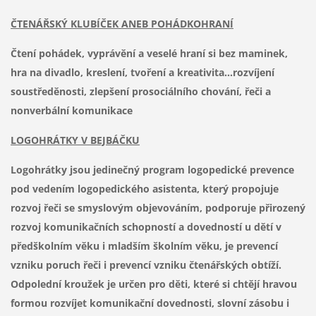
ČTENÁŘSKÝ KLUBÍČEK ANEB POHÁDKOHRANÍ
Čtení pohádek, vyprávění a veselé hraní si bez maminek,
hra na divadlo, kreslení, tvoření a kreativita...rozvíjení
soustředěnosti, zlepšení prosociálního chování, řeči a
nonverbální komunikace
LOGOHRÁTKY V BEJBÁČKU
Logohrátky jsou jedinečný program logopedické prevence
pod vedením logopedického asistenta, který propojuje
rozvoj řeči se smyslovým objevováním, podporuje přirozený
rozvoj komunikačních schopností a dovedností u dětí v
předškolním věku i mladším školním věku, je prevencí
vzniku poruch řeči i prevencí vzniku čtenářských obtíží.
Odpolední kroužek je určen pro děti, které si chtějí hravou
formou rozvíjet komunikační dovednosti, slovní zásobu i