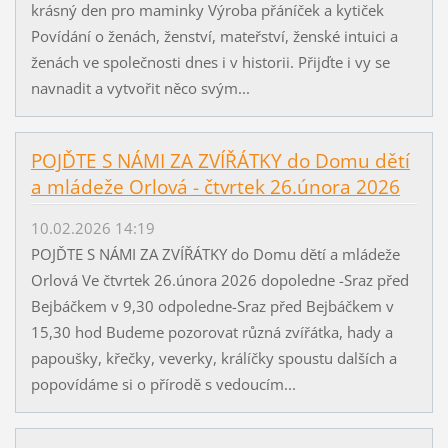
krásný den pro maminky Výroba přáníček a kytiček
Povídání o ženách, ženství, mateřství, ženské intuici a
ženách ve společnosti dnes i v historii. Přijďte i vy se
navnadit a vytvořit něco svým...
POJĎTE S NÁMI ZA ZVÍŘÁTKY do Domu dětí
a mládeže Orlová - čtvrtek 26.února 2026
10.02.2026 14:19
POJĎTE S NÁMI ZA ZVÍŘÁTKY do Domu dětí a mládeže
Orlová Ve čtvrtek 26.února 2026 dopoledne -Sraz před
Bejbáčkem v 9,30 odpoledne-Sraz před Bejbáčkem v
15,30 hod Budeme pozorovat různá zvířátka, hady a
papoušky, křečky, veverky, králíčky spoustu dalších a
popovídáme si o přírodě s vedoucím...