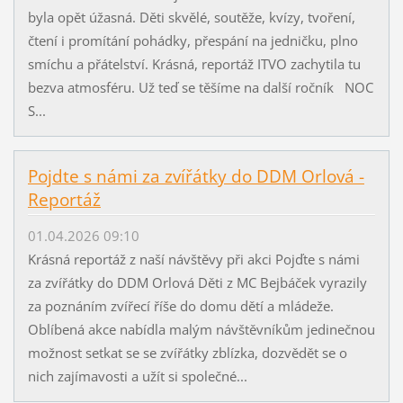
byla opět úžasná. Děti skvělé, soutěže, kvízy, tvoření,
čtení i promítání pohádky, přespání na jedničku, plno
smíchu a přátelství. Krásná, reportáž ITVO zachytila tu
bezva atmosféru. Už teď se těšíme na další ročník NOC
S...
Pojdte s námi za zvířátky do DDM Orlová -
Reportáž
01.04.2026 09:10
Krásná reportáž z naší návštěvy při akci Pojďte s námi
za zvířátky do DDM Orlová Děti z MC Bejbáček vyrazily
za poznáním zvířecí říše do domu dětí a mládeže.
Oblíbená akce nabídla malým návštěvníkům jedinečnou
možnost setkat se se zvířátky zblízka, dozvědět se o
nich zajímavosti a užít si společné...