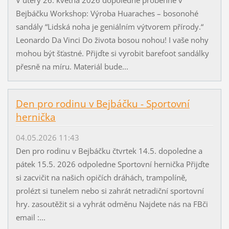
Bejbáčku Workshop: Výroba Huaraches – bosonohé
sandály “Lidská noha je geniálním výtvorem přírody.“
Leonardo Da Vinci Do života bosou nohou! I vaše nohy
mohou být šťastné. Přijďte si vyrobit barefoot sandálky
přesně na míru. Materiál bude...
Den pro rodinu v Bejbáčku - Sportovní
hernička
04.05.2026 11:43
Den pro rodinu v Bejbáčku čtvrtek 14.5. dopoledne a
pátek 15.5. 2026 odpoledne Sportovní hernička Přijďte
si zacvičit na našich opičích dráhách, trampolíně,
prolézt si tunelem nebo si zahrát netradiční sportovní
hry. zasoutěžit si a vyhrát odměnu Najdete nás na FBči
email :...