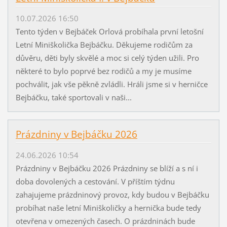
10.07.2026 16:50
Tento týden v Bejbáček Orlová probíhala první letošní
Letní Miniškolička Bejbáčku. Děkujeme rodičům za
důvěru, děti byly skvělé a moc si celý týden užili. Pro
některé to bylo poprvé bez rodičů a my je musíme
pochválit, jak vše pěkně zvládli. Hráli jsme si v herničce
Bejbáčku, také sportovali v naši...
Prázdniny v Bejbáčku 2026
24.06.2026 10:54
Prázdniny v Bejbáčku 2026 Prázdniny se blíží a s ní i
doba dovolených a cestování. V příštím týdnu
zahajujeme prázdninový provoz, kdy budou v Bejbáčku
probíhat naše letní Miniškoličky a hernička bude tedy
otevřena v omezených časech. O prázdninách bude