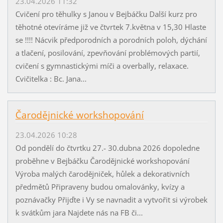
23.04.2026 11:32
Cvičení pro těhulky s Janou v Bejbáčku Další kurz pro
těhotné otevíráme již ve čtvrtek 7.května v 15,30 Hlaste
se !!!! Nácvik předporodních a porodních poloh, dýchání
a tlačení, posilování, zpevňování problémových partií,
cvičení s gymnastickými míči a overbally, relaxace.
Cvičitelka : Bc. Jana...
Čarodějnické workshopování
23.04.2026 10:28
Od pondělí do čtvrtku 27.- 30.dubna 2026 dopoledne
proběhne v Bejbáčku Čarodějnické workshopování
Výroba malých čarodějniček, hůlek a dekorativních
předmětů Připraveny budou omalovánky, kvízy a
poznávačky Přijďte i Vy se navnadit a vytvořit si výrobek
k svátkům jara Najdete nás na FB či...