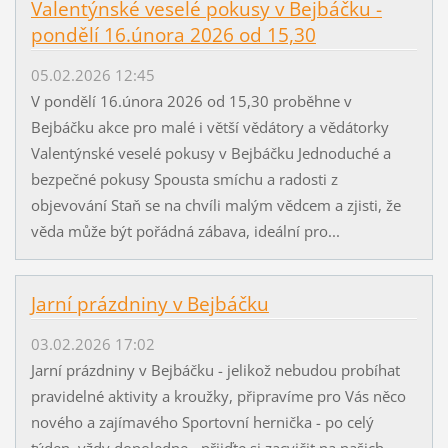
Valentýnské veselé pokusy v Bejbáčku -
pondělí 16.února 2026 od 15,30
05.02.2026 12:45
V pondělí 16.února 2026 od 15,30 proběhne v
Bejbáčku akce pro malé i větší vědátory a vědátorky
Valentýnské veselé pokusy v Bejbáčku Jednoduché a
bezpečné pokusy Spousta smíchu a radosti z
objevování Staň se na chvíli malým vědcem a zjisti, že
věda může být pořádná zábava, ideální pro...
Jarní prázdniny v Bejbáčku
03.02.2026 17:02
Jarní prázdniny v Bejbáčku - jelikož nebudou probíhat
pravidelné aktivity a kroužky, připravíme pro Vás něco
nového a zajímavého Sportovní hernička - po celý
týden, vždy dopoledne - přijďte si zacvičit na našich