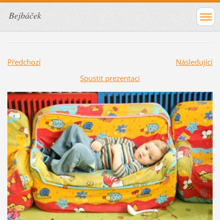
Bejbáček
Předchozí
Následující
Spustit prezentaci