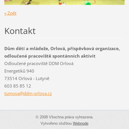
« Zpět
Kontakt
Dům dětí a mládeže, Orlová, příspěvková organizace,
odloučené pracoviště spontánních aktivit
Odloučené pracoviště DDM Orlová
Energetiků 940
73514 Orlová - Lutyně
603 85 85 12
tumova@d
dm-orlov
a.cz
© 2008 Všechna práva vyhrazena.
Vytvořeno službou
Webnode