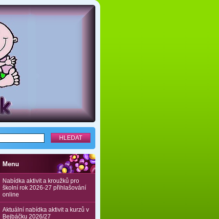
Menu
Nabídka aktivit a kroužků pro
školní rok 2026-27 přihlašování
online
Aktuální nabídka aktivit a kurzů v
Bejbáčku 2026/27