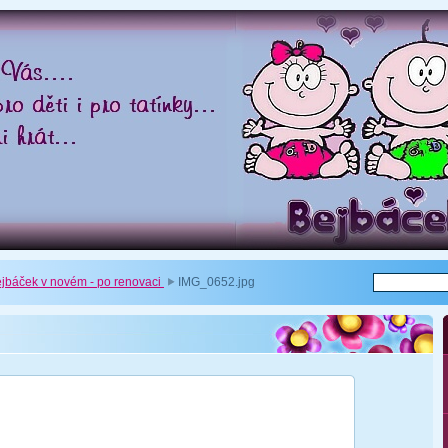
ejbáček v novém - po renovaci
IMG_0652.jpg