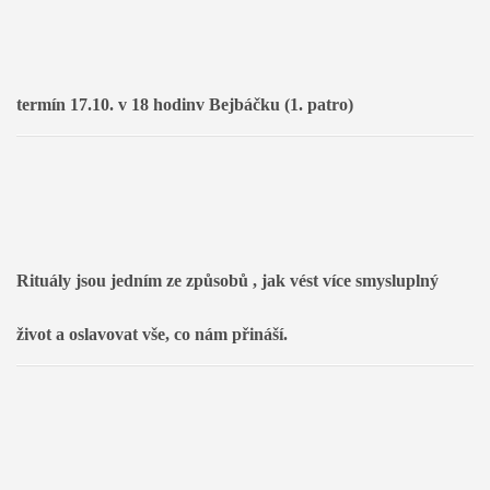
termín 17.10. v 18 hodinv Bejbáčku (1. patro)
Rituály jsou jedním ze způsobů , jak vést více smysluplný 
život a oslavovat vše, co nám přináší.