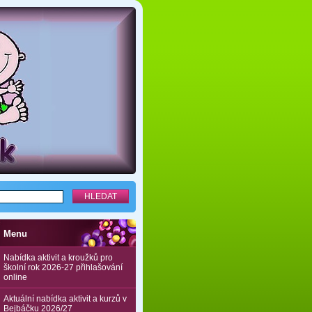
Menu
Nabídka aktivit a kroužků pro
školní rok 2026-27 přihlašování
online
Aktuální nabídka aktivit a kurzů v
Bejbáčku 2026/27