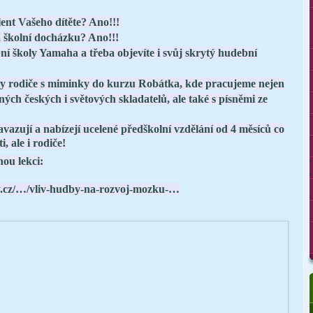
ent Vašeho dítěte? Ano!!!
a školní docházku? Ano!!!
í školy Yamaha a třeba objevíte i svůj skrytý hudební
y rodiče s miminky do kurzu Robátka, kde pracujeme nejen
h českých i světových skladatelů, ale také s písněmi ze
azují a nabízejí ucelené předškolní vzdělání od 4 měsíců co
i, ale i rodiče!
nou lekci:
.cz/
…/vliv-hudby-na-rozvoj-mozku-…