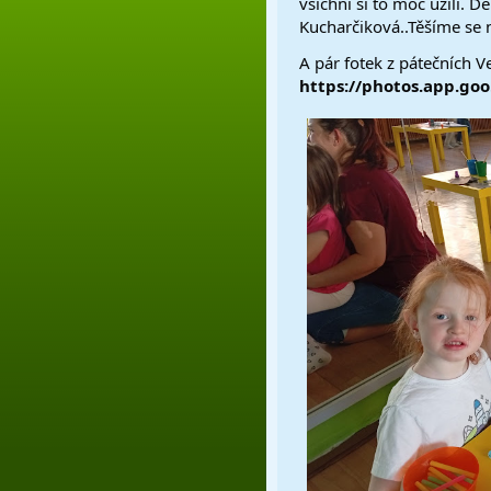
všichni si to moc užili
Kucharčiková..Těšíme se na
A p
https://photos.app.go