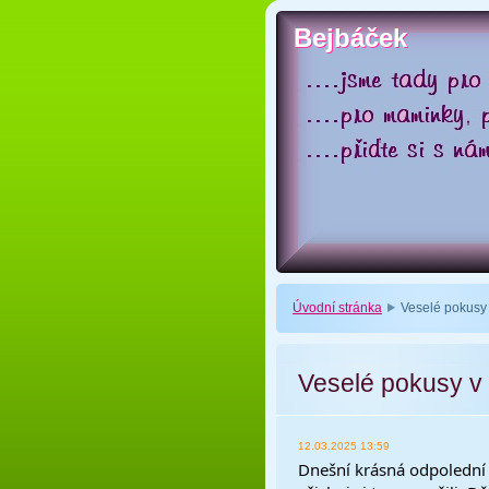
Bejbáček
Bejbáček
Úvodní stránka
Veselé pokusy
Veselé pokusy v
12.03.2025 13:59
Dnešní krásná odpolední 