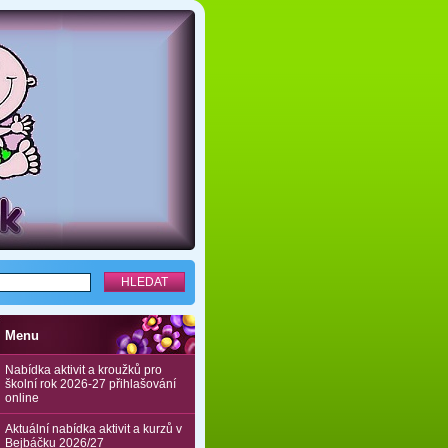
Menu
Nabídka aktivit a kroužků pro
školní rok 2026-27 přihlašování
online
Aktuální nabídka aktivit a kurzů v
Bejbáčku 2026/27