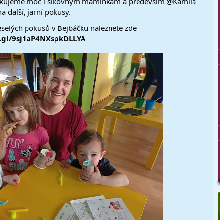
. Děkujeme moc i šikovným maminkám a predevším @Kamila 
 další, jarní pokusy. 
ár fotek z pátečních Veselých pokusů v Bejbáčku naleznete zde 
o.gl/9sj1aP4NXspkDLLYA