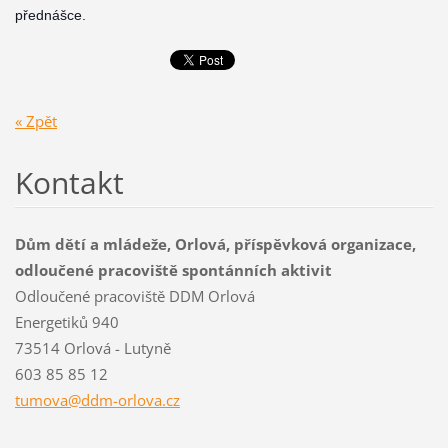
přednášce.
« Zpět
Kontakt
Dům dětí a mládeže, Orlová, příspěvková organizace,
odloučené pracoviště spontánních aktivit
Odloučené pracoviště DDM Orlová
Energetiků 940
73514 Orlová - Lutyně
603 85 85 12
tumova@d
dm-orlov
a.cz