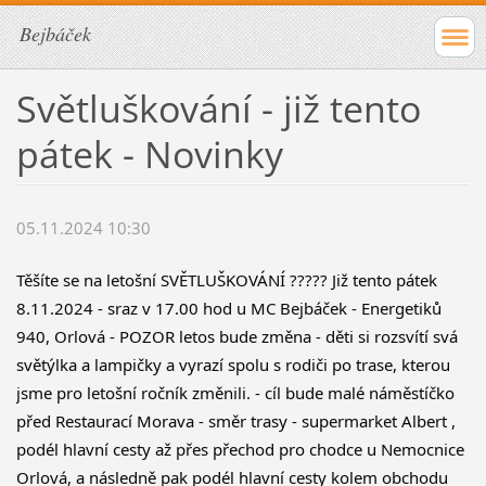
Bejbáček
Světluškování - již tento
pátek - Novinky
05.11.2024 10:30
Těšíte se na letošní SVĚTLUŠKOVÁNÍ ????? Již tento pátek 
8.11.2024 - sraz v 17.00 hod u MC Bejbáček - Energetiků 
940, Orlová - POZOR letos bude změna - děti si rozsvítí svá 
světýlka a lampičky a vyrazí spolu s rodiči po trase, kterou 
jsme pro letošní ročník změnili. - cíl bude malé náměstíčko 
před Restaurací Morava - směr trasy - supermarket Albert , 
podél hlavní cesty až přes přechod pro chodce u Nemocnice 
Orlová, a následně pak podél hlavní cesty kolem obchodu 