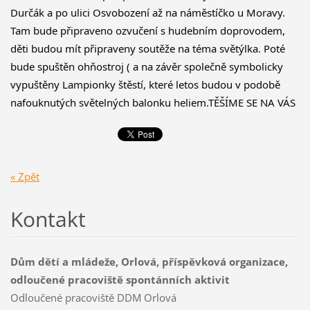
Durčák a 
po ulici Osvobození až na náměstíčko u Moravy. 
Tam bude připraveno ozvučení s hudebním doprovodem, 
děti budou mít připraveny soutěže na téma světýlka. Poté 
bude spuštěn ohňostroj ( a na závěr společně symbolicky 
vypuštěny Lampionky štěstí, které letos budou v podobě 
nafouknutých světelných balonku heliem.
TĚŠÍME SE NA VÁS
« Zpět
Kontakt
Dům dětí a mládeže, Orlová, příspěvková organizace,
odloučené pracoviště spontánních aktivit
Odloučené pracoviště DDM Orlová