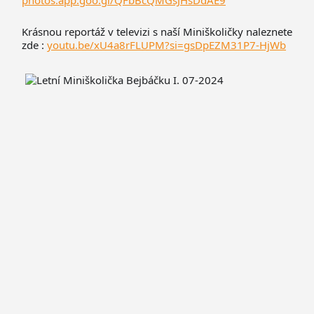
photos.app.goo.gl/QFbBcQMGsJHsDdAE9
Krásnou reportáž v televizi s naší Miniškoličky naleznete
zde :
youtu.be/xU4a8rFLUPM?si=gsDpEZM31P7-HjWb