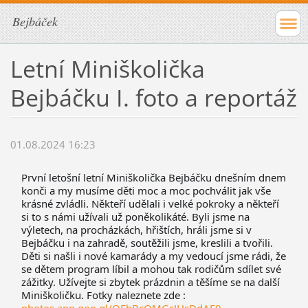
Bejbáček
Letní Miniškolička
Bejbáčku I. foto a reportáž
01.08.2024 16:23
První letošní letní Miniškolička Bejbáčku dnešním dnem
konči a my musíme děti moc a moc pochválit jak vše
krásné zvládli. Někteří udělali i velké pokroky a někteří
si to s námi užívali už poněkolikáté. Byli jsme na
výletech, na procházkách, hřištích, hráli jsme si v
Bejbáčku i na zahradě, soutěžili jsme, kreslili a tvořili.
Děti si našli i nové kamarády a my vedoucí jsme rádi, že
se dětem program líbil a mohou tak rodičům sdílet své
zážitky. Užívejte si zbytek prázdnin a
těšíme se na další
Miniškoličku. Fotky naleznete zde :