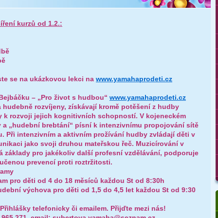
ření kurzů od 1.2.:
dbě
bě
ste se na ukázkovou lekci na
www.yamahaprodeti.cz
Bejbáčku – „Pro život s hudbou“
www.yamahaprodeti.cz
a hudebně rozvíjeny, získávají kromě potěšení z hudby
k rozvoji jejich kognitivních schopností. V kojeneckém
a „hudební brebtání“ písní k intenzivnímu propojování sítě
Při intenzivním a aktivním prožívání hudby zvládají děti v
ikaci jako svoji druhou mateřskou řeč. Muzicírování v
 základy pro jakékoliv další profesní vzdělávání, podporuje
ručenou prevencí proti roztržitosti.
ramy
m pro děti od 4 do 18 měsíců každou St od 8:30h
dební výchova pro děti od 1,5 do 4,5 let každou St od 9:30
Přihlášky telefonicky či emailem. Přijďte mezi nás!
5 965 271, email: subertova.yamaha@seznam.cz