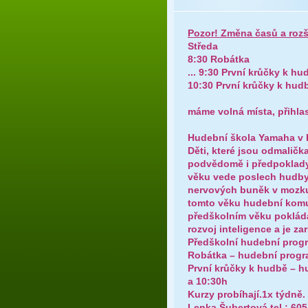
Pozor! Změna časů a rozší
Středa
8:30 Robátka
...
9:30 První krůčky k hu
10:30 První krůčky k hud
máme volná místa, přihla
Hudební škola Yamaha v 
Děti, které jsou odmaličk
podvědomě i předpoklady 
věku vede poslech hudby 
nervových buněk v mozku. 
tomto věku hudební komun
předškolním věku pokládá
rozvoj inteligence a je za
Předškolní hudební prog
Robátka – hudební progra
První krůčky k hudbě – hu
a 10:30h
Kurzy probíhají.1x týdně. 
Lenka Šubertová tel.: 60