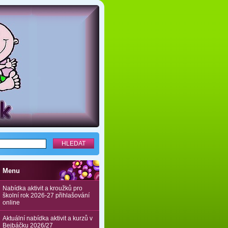
Menu
Nabídka aktivit a kroužků pro
školní rok 2026-27 přihlašování
online
Aktuální nabídka aktivit a kurzů v
Bejbáčku 2026/27