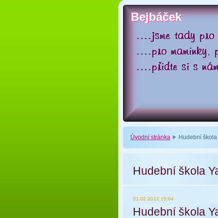
Bejbáček
Bejbáček
Úvodní stránka
Hudební škola
Hudební škola Y
03.02.2012 15:04
Hudební škola Y