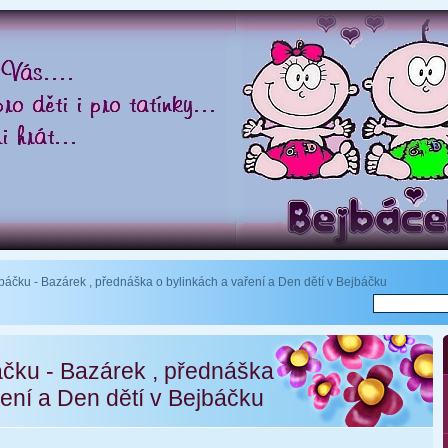
jbáčku - Bazárek , přednáška o bylinkách a vaření a Den dětí v Bejbáčku
áčku - Bazárek , přednáška
ření a Den dětí v Bejbáčku