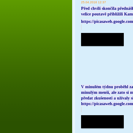
25.04.2016 12:37
Před chvílí skončila přednáš
velice poutavě přiblížili Ka
https://picasaweb.google.c
V minulém týdnu proběhl za 
minulým menší, ale zato si 
předat zkušenosti a užívaly s
https://picasaweb.google.