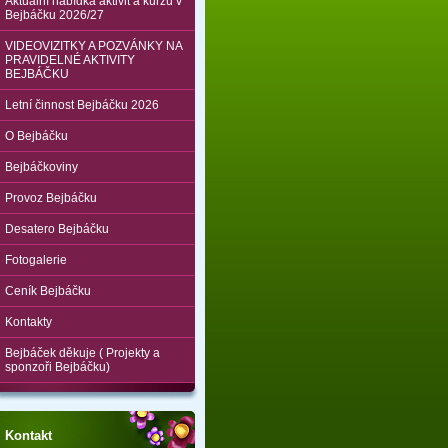
Aktuální nabídka aktivit a kurzů v
Bejbáčku 2026/27
VIDEOVIZITKY A POZVÁNKY NA
PRAVIDELNÉ AKTIVITY
BEJBÁČKU
Letní činnost Bejbáčku 2026
O Bejbáčku
Bejbáčkoviny
Provoz Bejbáčku
Desatero Bejbáčku
Fotogalerie
Ceník Bejbáčku
Kontakty
Bejbáček děkuje ( Projekty a
sponzoři Bejbáčku)
Kontakt