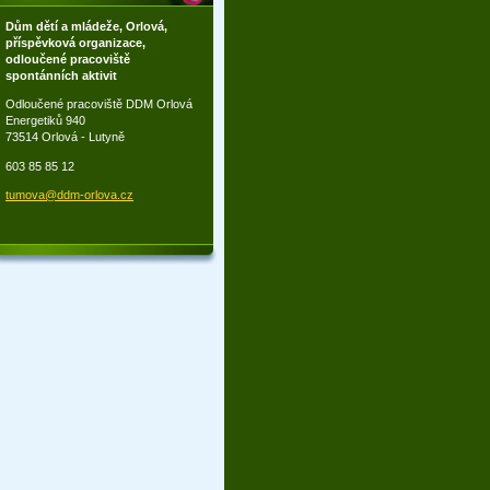
Dům dětí a mládeže, Orlová,
příspěvková organizace,
odloučené pracoviště
spontánních aktivit
Odloučené pracoviště DDM Orlová
Energetiků 940
73514 Orlová - Lutyně
603 85 85 12
tumova@d
dm-orlov
a.cz