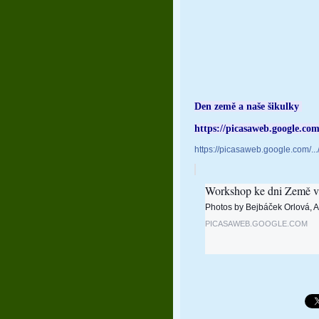
Den země a naše šikulky
https://picasaweb.google.
https://picasaweb.google.com/
Workshop ke dni Země v
Photos by Bejbáček Orlová, A
PICASAWEB.GOOGLE.COM