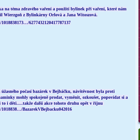
ka na téma zdravého vaření a použití bylinek při vaření, které nám
mil Wierzgoň z Bylinkárny Orlová a Jana Witoszová.
om/1018838173…/6277432120417787137
úžasného počasí bazárek v Bejbáčku, návštěvnost byla proti
maminky mohly spokojeně prodat, vyměnit, ozkoušet, popovídat si a
i to i děti.....takže další akce tohoto druhu opět v říjnu
com/1018838…/BazarekVBejbacku042016