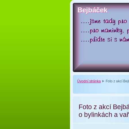
Bejbáček
Bejbáček
Úvodní stránka
Foto z akcí Be
Foto z akcí Bejb
o bylinkách a va