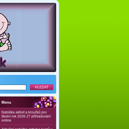
Menu
Nabídka aktivit a kroužků pro
školní rok 2026-27 přihlašování
online