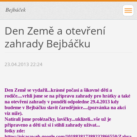
Bejbáček
Den Země a otevření
zahrady Bejbáčku
23.04.2013 22:24
Den Země se vydařil...krásné počasí a šikovné děti a
rodiče....vrhli jsme se na přípravu zahrady pro hrátky a také
na otevření zahrady v pondělí odpoledne 29.4.2013 kdy
budeme v Bejbáčku slavit čarodějnice....(pozvánka na akci
viz níže).
Natírali jsme prolézačky, lavičky...uklízeli...vše už je
připraveno a děti už si i stihli zahrady užívat...
fotky zde:
https://picasaweb.google.com/101883817389232866550/Zahra