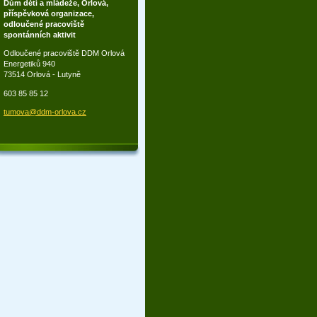
Dům dětí a mládeže, Orlová,
příspěvková organizace,
odloučené pracoviště
spontánních aktivit
Odloučené pracoviště DDM Orlová
Energetiků 940
73514 Orlová - Lutyně
603 85 85 12
tumova@d
dm-orlov
a.cz