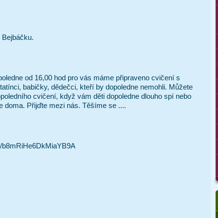
Bejbáčku.
dpoledne od 16,00 hod pro vás máme připraveno cvičení s 
 tatínci, babičky, dědečci, kteří by dopoledne nemohli. Můžete 
opoledního cvičení, když vám děti dopoledne dlouho spí nebo 
 doma. Přijďte mezi nás. Těšíme se .... 
o.gl/b8mRiHe6DkMiaYB9A