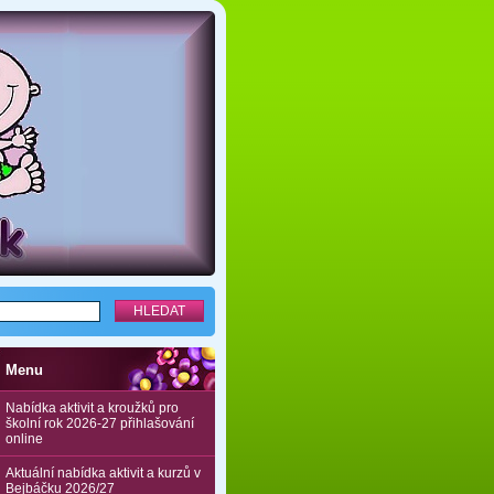
Menu
Nabídka aktivit a kroužků pro
školní rok 2026-27 přihlašování
online
Aktuální nabídka aktivit a kurzů v
Bejbáčku 2026/27