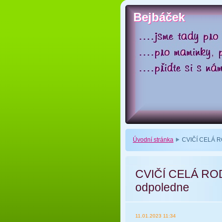
Bejbáček
Bejbáček
Úvodní stránka
CVIČÍ CELÁ RO
CVIČÍ CELÁ ROD
odpoledne
11.01.2023 11:34