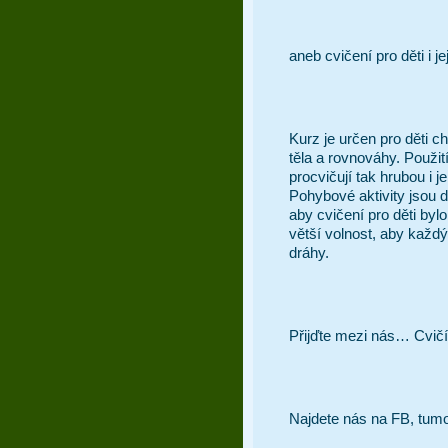
aneb cvičení pro děti i je
Kurz je určen pro děti c
těla a rovnováhy. Použi
procvičují tak hrubou i j
Pohybové aktivity jsou 
aby cvičení pro děti by
větší volnost, aby každ
dráhy. 
Přijďte mezi nás… Cvič
Najdete nás na FB, tu