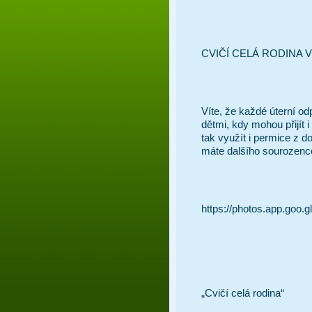
CVIČÍ CELÁ RODINA V 
Víte, že každé úterní o
dětmi, kdy mohou přijít i
tak využít i permice z d
máte dalšího sourozence
https://photos.app.go
„Cvičí celá rodina“