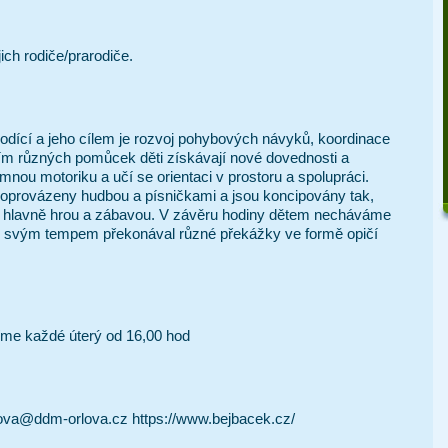
jich rodiče/prarodiče. 
hodící a jeho cílem je rozvoj pohybových návyků, koordinace 
tím různých pomůcek děti získávají nové dovednosti a 
emnou motoriku a učí se orientaci v prostoru a spolupráci. 
doprovázeny hudbou a písničkami a jsou koncipovány tak, 
lo hlavně hrou a zábavou. V závěru hodiny dětem necháváme 
ý svým tempem překonával různé překážky ve formě opičí 
íme každé úterý od 16,00 hod 
mova@ddm-orlova.cz 
https://www.bejbacek.cz/