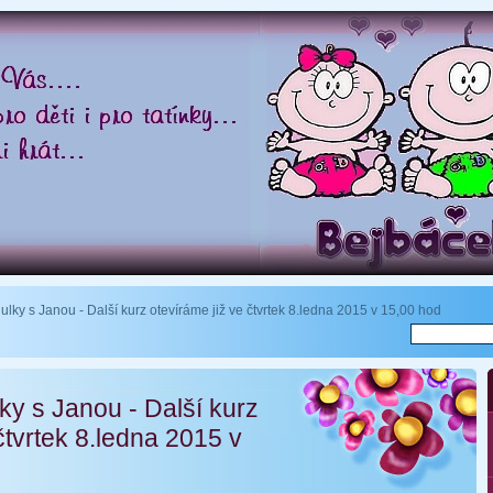
ulky s Janou - Další kurz otevíráme již ve čtvrtek 8.ledna 2015 v 15,00 hod
ky s Janou - Další kurz
čtvrtek 8.ledna 2015 v