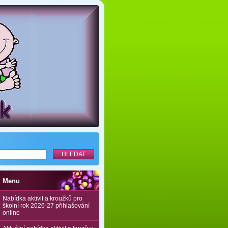
Menu
Nabídka aktivit a kroužků pro
školní rok 2026-27 přihlašování
online