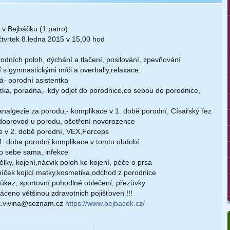
 v Bejbáčku (1.patro)
 čtvrtek 8.ledna 2015 v 15,00 hod
odních poloh, dýchání a tlačení, posilování, zpevňování
 s g
ymnastickými míči a overbally,relaxace.
á- porodní asistentka
azka, poradna,- kdy odjet do porodnice,co sebou do porodnice,
 analgezie za porodu,- komplikace v 1. době porodní, Císařský řez
, doprovod u porodu, ošetření novorozence
ce v 2. době porodní, VEX,Forceps
 4 .doba porodní komplikace v tomto období
e o sebe sama, infekce
ělky, kojení,nácvik poloh ke kojení, péče o prsa
elníček kojící matky,kosmetika,odchod z porodnice
ůkaz, sportovní pohodlné oblečení, přezůvky
láceno většinou zdravotnich pojišťoven !!!
ek.vivina@seznam.cz
https://www.bejbacek.cz/