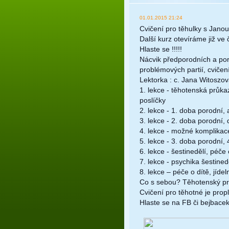
01.01.2015 21:24
Cvičení pro těhulky s Janou
Další kurz otevíráme již ve
Hlaste se !!!!!
Nácvik předporodních a por
problémových partií, cvičení
Lektorka : c. Jana Witoszov
1. lekce - těhotenská průk
poslíčky
2. lekce - 1. doba porodní,
3. lekce - 2. doba porodní
4. lekce - možné komplika
5. lekce - 3. doba porodní,
6. lekce - šestinedělí, péč
7. lekce - psychika šestined
8. lekce – péče o dítě, jíd
Co s sebou? Těhotenský pr
Cvičení pro těhotné je prop
Hlaste se na FB či bejbac