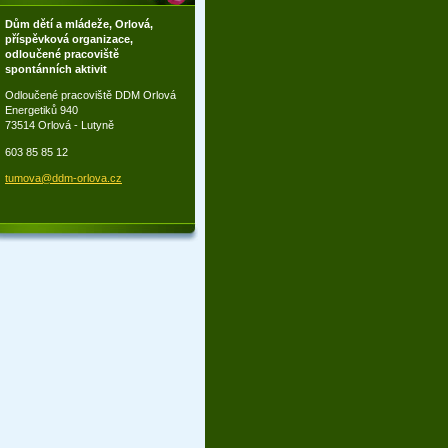
Dům dětí a mládeže, Orlová,
příspěvková organizace,
odloučené pracoviště
spontánních aktivit
Odloučené pracoviště DDM Orlová
Energetiků 940
73514 Orlová - Lutyně
603 85 85 12
tumova@d
dm-orlov
a.cz