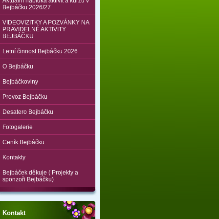
Aktuální nabídka aktivit a kurzů v
Bejbáčku 2026/27
VIDEOVIZITKY A POZVÁNKY NA
PRAVIDELNÉ AKTIVITY
BEJBÁČKU
Letní činnost Bejbáčku 2026
O Bejbáčku
Bejbáčkoviny
Provoz Bejbáčku
Desatero Bejbáčku
Fotogalerie
Ceník Bejbáčku
Kontakty
Bejbáček děkuje ( Projekty a
sponzoři Bejbáčku)
Kontakt