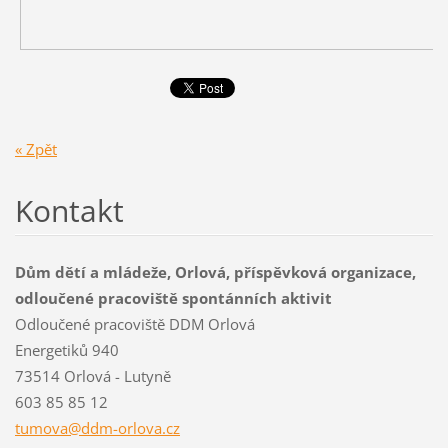
« Zpět
Kontakt
Dům dětí a mládeže, Orlová, příspěvková organizace,
odloučené pracoviště spontánních aktivit
Odloučené pracoviště DDM Orlová
Energetiků 940
73514 Orlová - Lutyně
603 85 85 12
tumova@d
dm-orlov
a.cz