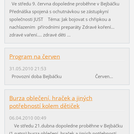
Ve středu 9. června dopoledne proběhne v Bejbáčku
Přednáška spojená s ochutnávkou se zástupkyní
společnosti JUST Téma: Jak bojovat s chřipkou a
nachlazením přírodními preparáty Zdravé koření…
zdravé vaření…. zdravé děti ...
Program na červen
31.05.2010 21:53
Provozní doba Bejbáčku Červen...
Burza oblečení, hraček a jiných
potřebností kolem dětiček
06.04.2010 00:49
Ve středu 21.dubna dopoledne proběhne v Bejbáčku
(1.patro) burza oblečení, hraček a jiných potřebností