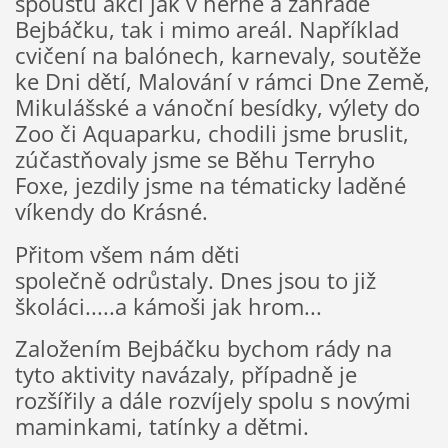
spoustu akcí jak v herně a zahradě
Bejbáčku, tak i mimo areál. Například
cvičení na balónech, karnevaly, soutěže
ke Dni dětí, Malování v rámci Dne Země,
Mikulášské a vánoční besídky, výlety do
Zoo či Aquaparku, chodili jsme bruslit,
zúčastňovaly jsme se Běhu Terryho
Foxe, jezdily jsme na tématicky laděné
víkendy do Krásné.
Přitom všem nám děti
společně odrůstaly. Dnes jsou to již
školáci.....a kámoši jak hrom...
Založením Bejbáčku bychom rády na
tyto aktivity navázaly, případně je
rozšířily a dále rozvíjely spolu s novými
maminkami, tatínky a dětmi.