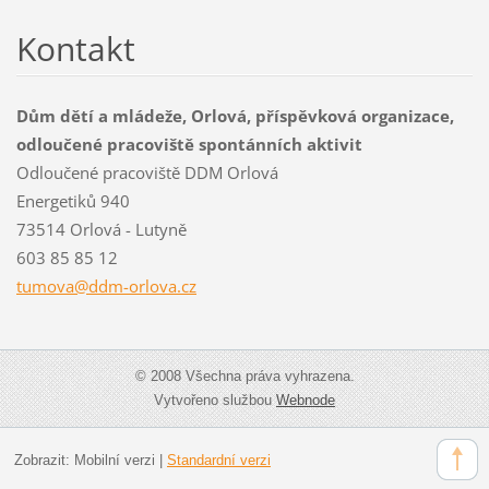
Kontakt
Dům dětí a mládeže, Orlová, příspěvková organizace,
odloučené pracoviště spontánních aktivit
Odloučené pracoviště DDM Orlová
Energetiků 940
73514 Orlová - Lutyně
603 85 85 12
tumova@d
dm-orlov
a.cz
© 2008 Všechna práva vyhrazena.
Vytvořeno službou
Webnode
Zobrazit:
Mobilní verzi
|
Standardní verzi