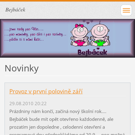
Bejbáček
Novinky
Provoz v první polovině září
29.08.2010 20:22
Prázdniny nám končí, začíná nový školní rok....
Bejbáček bude mít opět otevřeno každodenně, ale
prozatím jen dopoledne , celodenní otevření a
programové dny předpokládáme od 20.9. ...noo možná