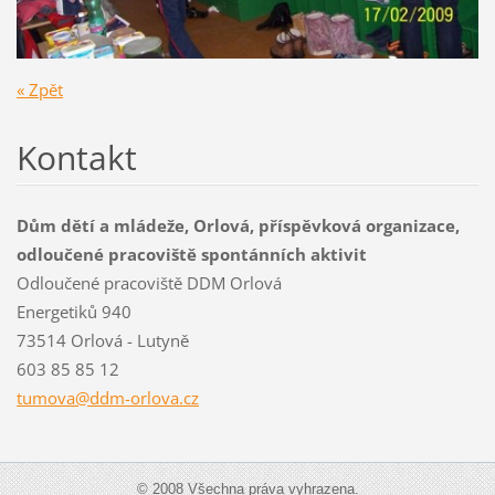
« Zpět
Kontakt
Dům dětí a mládeže, Orlová, příspěvková organizace,
odloučené pracoviště spontánních aktivit
Odloučené pracoviště DDM Orlová
Energetiků 940
73514 Orlová - Lutyně
603 85 85 12
tumova@d
dm-orlov
a.cz
© 2008 Všechna práva vyhrazena.