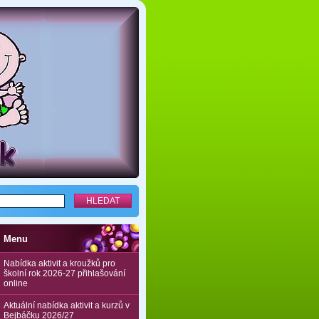
Menu
Nabídka aktivit a kroužků pro
školní rok 2026-27 přihlašování
online
Aktuální nabídka aktivit a kurzů v
Bejbáčku 2026/27