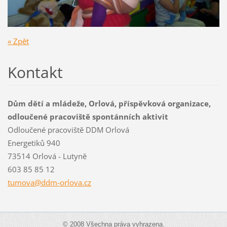
« Zpět
Kontakt
Dům dětí a mládeže, Orlová, příspěvková organizace,
odloučené pracoviště spontánních aktivit
Odloučené pracoviště DDM Orlová
Energetiků 940
73514 Orlová - Lutyně
603 85 85 12
tumova@d
dm-orlov
a.cz
© 2008 Všechna práva vyhrazena.