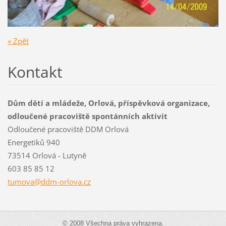
« Zpět
Kontakt
Dům dětí a mládeže, Orlová, příspěvková organizace,
odloučené pracoviště spontánních aktivit
Odloučené pracoviště DDM Orlová
Energetiků 940
73514 Orlová - Lutyně
603 85 85 12
tumova@d
dm-orlov
a.cz
© 2008 Všechna práva vyhrazena.