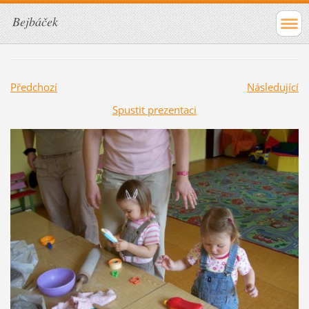
Bejbáček
Předchozí
Následující
Spustit prezentaci