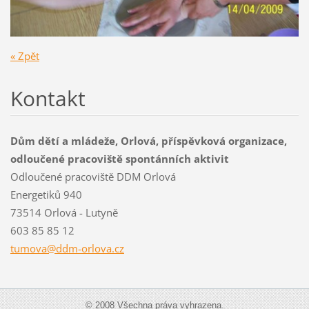
« Zpět
Kontakt
Dům dětí a mládeže, Orlová, příspěvková organizace,
odloučené pracoviště spontánních aktivit
Odloučené pracoviště DDM Orlová
Energetiků 940
73514 Orlová - Lutyně
603 85 85 12
tumova@d
dm-orlov
a.cz
© 2008 Všechna práva vyhrazena.