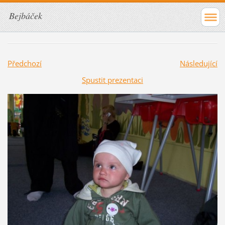
Bejbáček
Předchozí
Následující
Spustit prezentaci