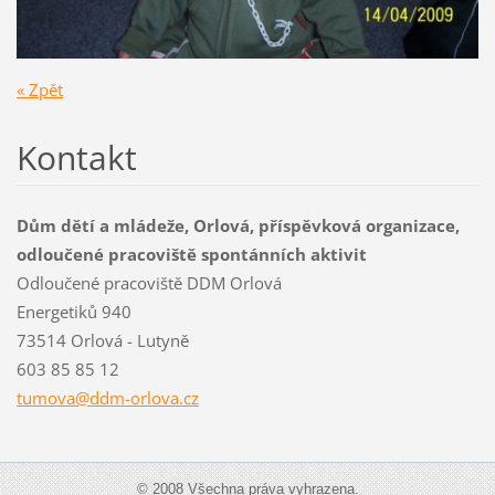
« Zpět
Kontakt
Dům dětí a mládeže, Orlová, příspěvková organizace,
odloučené pracoviště spontánních aktivit
Odloučené pracoviště DDM Orlová
Energetiků 940
73514 Orlová - Lutyně
603 85 85 12
tumova@d
dm-orlov
a.cz
© 2008 Všechna práva vyhrazena.