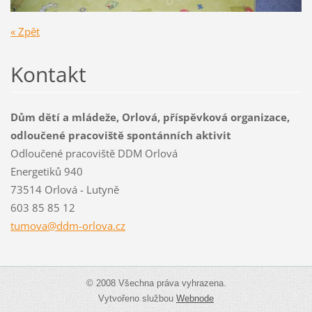
« Zpět
Kontakt
Dům dětí a mládeže, Orlová, příspěvková organizace,
odloučené pracoviště spontánních aktivit
Odloučené pracoviště DDM Orlová
Energetiků 940
73514 Orlová - Lutyně
603 85 85 12
tumova@d
dm-orlov
a.cz
© 2008 Všechna práva vyhrazena.
Vytvořeno službou
Webnode