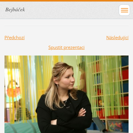
Bejbáček
Předchozí
Následující
Spustit prezentaci