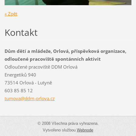
« Zpět
Kontakt
Dům dětí a mládeže, Orlová, příspěvková organizace,
odloučené pracoviště spontánních aktivit
Odloučené pracoviště DDM Orlová
Energetiků 940
73514 Orlová - Lutyně
603 85 85 12
tumova@d
dm-orlov
a.cz
© 2008 Všechna práva vyhrazena.
Vytvořeno službou
Webnode