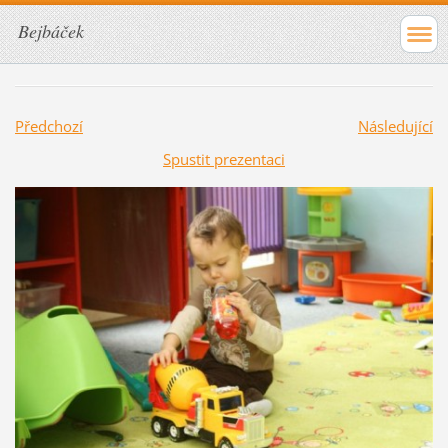
Bejbáček
Předchozí
Následující
Spustit prezentaci