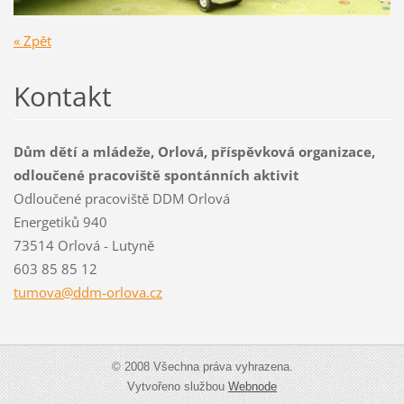
« Zpět
Kontakt
Dům dětí a mládeže, Orlová, příspěvková organizace,
odloučené pracoviště spontánních aktivit
Odloučené pracoviště DDM Orlová
Energetiků 940
73514 Orlová - Lutyně
603 85 85 12
tumova@d
dm-orlov
a.cz
© 2008 Všechna práva vyhrazena.
Vytvořeno službou
Webnode