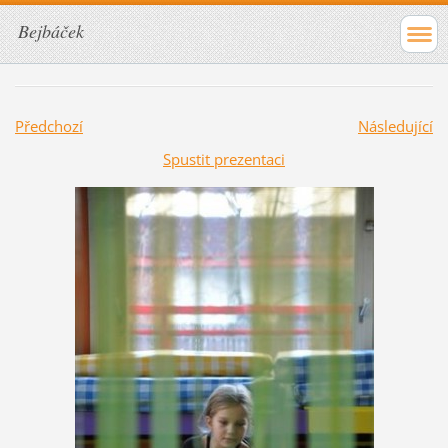
Bejbáček
Předchozí
Následující
Spustit prezentaci